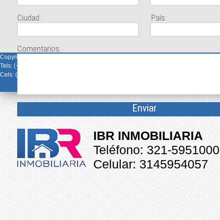
Ciudad:
País:
Comentarios:
Copyright 2014 © IBR Inmobiliaria Ltda. Todos los derechos reservados
Tels: (+57 5) 643 1245 - 643 1714 - 643 7109 - 643 7309
Cels: (+57 5) 314 595 4059 - 312 691 5188
IBR INMOBILIARIA
Teléfono: 321-5951000
Celular: 3145954057